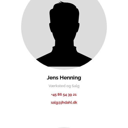
Jens Henning
Værksted og Salg
+45 86 54 39 21
salg@jhdahl.dk