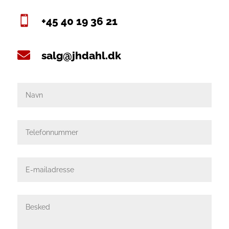

+45 40 19 36 21

salg@jhdahl.dk