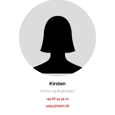
Kirsten
Kontor og Bogholderi
+45 86 54 39 21
salg@jhdahl.dk