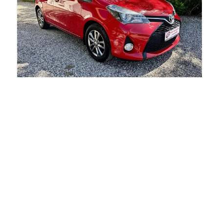
Toyota Yaris
1,3 VVT-I Style Edition 100HK 5d 6g
Årgang
2015
KM
203.000
Drivmiddel
Benzin
69.900 kr.
Kontantpris